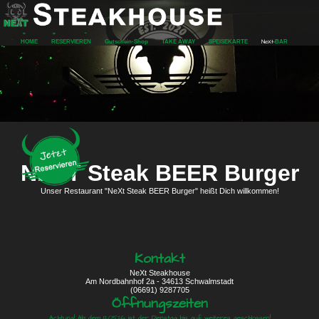
NeXt-
HOME
RESERVIEREN
Gutschein-Shop
TAKE AWAY
SPEISEKARTE
BAR
NEXT Steak BEER Burger
Unser Restaurant "NeXt Steak BEER Burger" heißt Dich willkommen!
Kontakt
NeXt Steakhouse
Am Nordbahnhof 2a - 34613 Schwalmstadt
(06691) 9287705
Öffnungszeiten
Achtung! Ab dem 12.05.26 ist der Dienstag bis auf weiteres geschlossen!